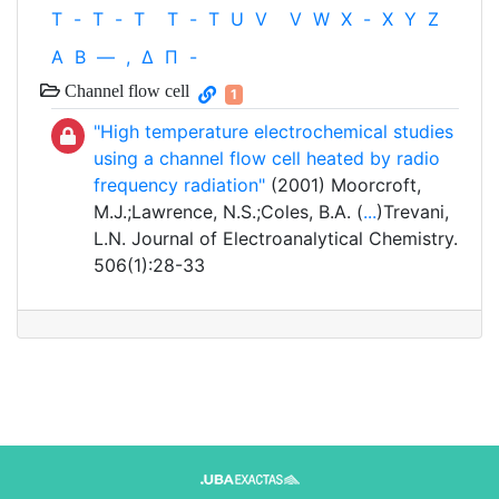
T
-
T
-
T
T
-
T
U
V
V
W
X
-
X
Y
Z
Α
Β
—
,
Δ
Π
-
Channel flow cell
1
"High temperature electrochemical studies
using a channel flow cell heated by radio
frequency radiation"
(2001) Moorcroft,
M.J.;Lawrence, N.S.;Coles, B.A. (
...
)Trevani,
L.N. Journal of Electroanalytical Chemistry.
506(1):28-33