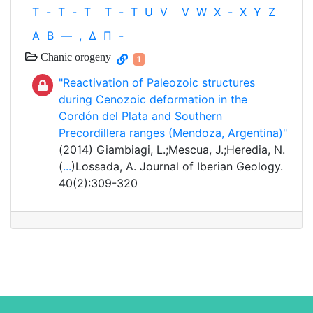
T
-
T
-
T
T
-
T
U
V
V
W
X
-
X
Y
Z
Α
Β
—
,
Δ
Π
-
Chanic orogeny
1
"Reactivation of Paleozoic structures
during Cenozoic deformation in the
Cordón del Plata and Southern
Precordillera ranges (Mendoza, Argentina)"
(2014) Giambiagi, L.;Mescua, J.;Heredia, N.
(
...
)Lossada, A. Journal of Iberian Geology.
40(2):309-320