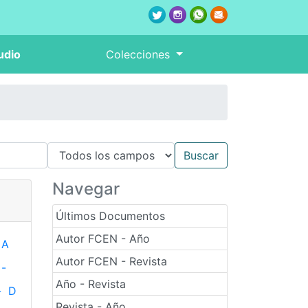
udio
Colecciones
Navegar
Últimos Documentos
Autor FCEN - Año
A
Autor FCEN - Revista
-
Año - Revista
-
D
Revista - Año