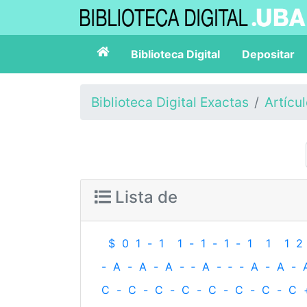
Biblioteca Digital
Depositar
Biblioteca Digital Exactas
Artícu
Lista de
$
0
1
-
1
1
-
1
-
1
-
1
1
1
2
-
A
-
A
-
A
-
‐
A
-
‐
-
A
-
A
-
C
-
C
-
C
-
C
-
C
-
C
-
C
-
C