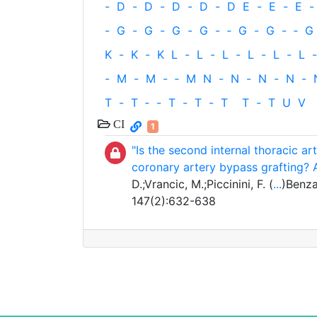
-
D
-
D
-
D
-
D
-
D
E
-
E
-
E
-
-
G
-
G
-
G
-
G
-
‐
G
-
G
-
‐
G
K
-
K
-
K
L
-
L
-
L
-
L
-
L
-
L
-
-
M
-
M
-
‐
M
N
-
N
-
N
-
N
-
T
-
T
‐
-
T
-
T
-
T
T
-
T
U
V
CI
1
"Is the second internal thoracic art
coronary artery bypass grafting?
D.;Vrancic, M.;Piccinini, F. (
...
)Benza
147(2):632-638