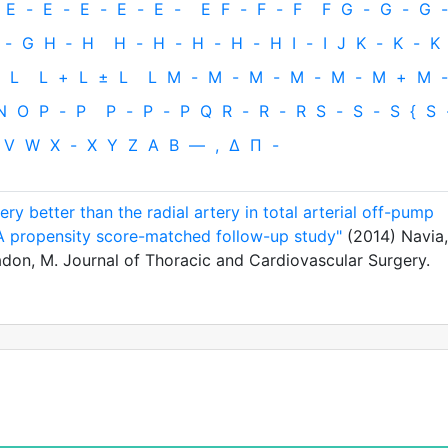
E
-
E
-
E
-
E
-
E
-
E
F
-
F
-
F
F
G
-
G
-
G
-
-
G
H
‐
H
H
-
H
-
H
-
H
-
H
I
-
I
J
K
-
K
-
K
L
L
+
L
±
L
L
M
-
M
-
M
-
M
-
M
-
M
+
M
-
N
O
P
-
P
P
-
P
-
P
Q
R
-
R
-
R
S
-
S
-
S
{
S
V
W
X
-
X
Y
Z
Α
Β
—
,
Δ
Π
-
ery better than the radial artery in total arterial off-pump
 A propensity score-matched follow-up study"
(2014) Navia,
don, M. Journal of Thoracic and Cardiovascular Surgery.