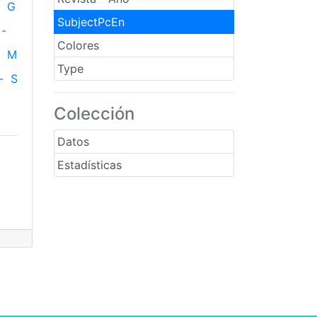
G
SubjectPcEn
-
Colores
M
Type
-
S
Colección
Datos
Estadísticas