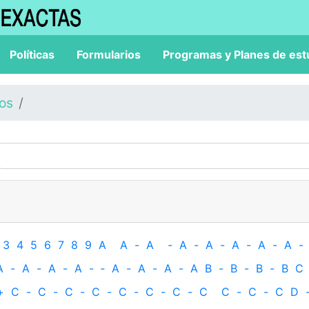
Políticas
Formularios
Programas y Planes de est
los
3
4
5
6
7
8
9
A
A
-
A
-
A
-
A
-
A
-
A
-
A
-
A
-
A
-
A
-
A
-
‐
A
-
A
-
A
-
A
B
-
B
-
B
-
B
C
+
C
-
C
-
C
-
C
-
C
-
C
-
C
-
C
C
-
C
-
C
D