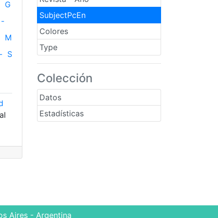
G
SubjectPcEn
-
Colores
M
Type
-
S
Colección
Datos
d
Estadísticas
al
s Aires - Argentina