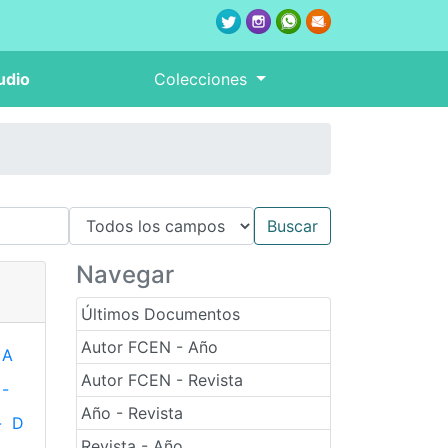
udio
Colecciones
Navegar
Últimos Documentos
Autor FCEN - Año
A
Autor FCEN - Revista
-
Año - Revista
-
D
Revista - Año