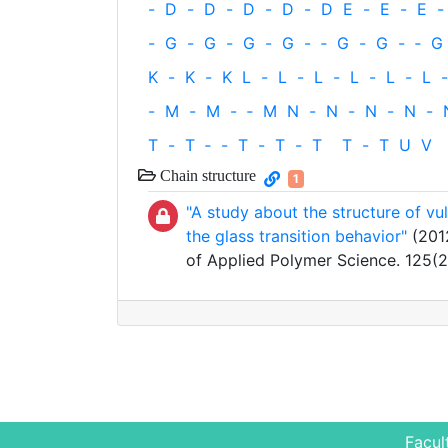
-
D
-
D
-
D
-
D
-
D
E
-
E
-
E
-
-
G
-
G
-
G
-
G
-
‐
G
-
G
-
‐
G
K
-
K
-
K
L
-
L
-
L
-
L
-
L
-
L
-
-
M
-
M
-
‐
M
N
-
N
-
N
-
N
-
T
-
T
‐
-
T
-
T
-
T
T
-
T
U
V
Chain structure
1
"A study about the structure of v
the glass transition behavior"
(2012
of Applied Polymer Science. 125(
Facul