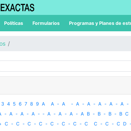
Políticas
Formularios
Programas y Planes de est
los
3
4
5
6
7
8
9
A
A
-
A
-
A
-
A
-
A
-
A
-
A
-
A
-
A
-
A
-
A
-
‐
A
-
A
-
A
-
A
B
-
B
-
B
-
B
C
+
C
-
C
-
C
-
C
-
C
-
C
-
C
-
C
C
-
C
-
C
D