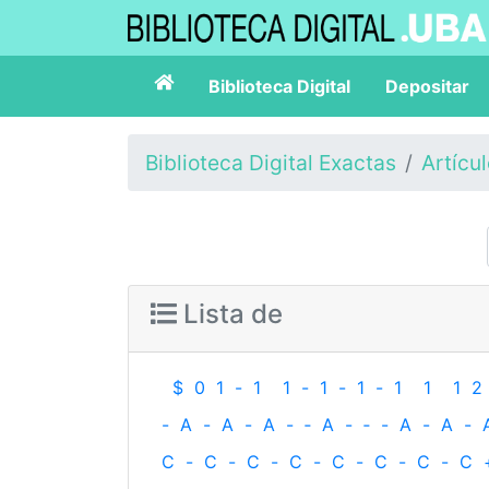
Biblioteca Digital
Depositar
Biblioteca Digital Exactas
Artícu
Lista de
$
0
1
-
1
1
-
1
-
1
-
1
1
1
2
-
A
-
A
-
A
-
‐
A
-
‐
-
A
-
A
-
C
-
C
-
C
-
C
-
C
-
C
-
C
-
C