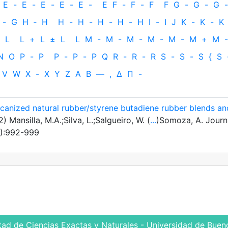
E
-
E
-
E
-
E
-
E
-
E
F
-
F
-
F
F
G
-
G
-
G
-
-
G
H
‐
H
H
-
H
-
H
-
H
-
H
I
-
I
J
K
-
K
-
K
L
L
+
L
±
L
L
M
-
M
-
M
-
M
-
M
-
M
+
M
-
N
O
P
-
P
P
-
P
-
P
Q
R
-
R
-
R
S
-
S
-
S
{
S
V
W
X
-
X
Y
Z
Α
Β
—
,
Δ
Π
-
ulcanized natural rubber/styrene butadiene rubber blends an
) Mansilla, M.A.;Silva, L.;Salgueiro, W. (
...
)Somoza, A. Journ
2):992-999
tad de Ciencias Exactas y Naturales - Universidad de Bueno