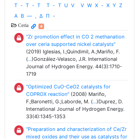
T
-
T
-
T
T
-
T
U
V
V
W
X
-
X
Y
Z
Α
Β
—
,
Δ
Π
-
Ceria
4
"Zr promotion effect in CO 2 methanation
over ceria supported nickel catalysts"
(2019) Iglesias, I.;Quindimil, A.;Mariño, F.
(
...
)González-Velasco, J.R. International
Journal of Hydrogen Energy. 44(3):1710-
1719
"Optimized CuO-CeO2 catalysts for
COPROX reaction"
(2008) Mariño,
F.;Baronetti, G.;Laborde, M. (
...
)Duprez, D.
International Journal of Hydrogen Energy.
33(4):1345-1353
"Preparation and characterization of Ce/Zr
mixed oxides and their use as catalysts for