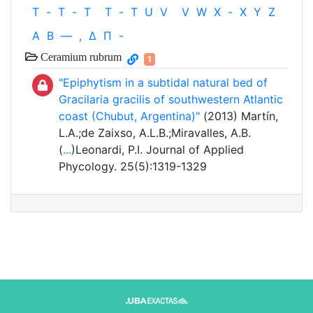
T
-
T
-
T
T
-
T
U
V
V
W
X
-
X
Y
Z
Α
Β
—
,
Δ
Π
-
Ceramium rubrum
1
"Epiphytism in a subtidal natural bed of
Gracilaria gracilis of southwestern Atlantic
coast (Chubut, Argentina)"
(2013) Martín,
L.A.;de Zaixso, A.L.B.;Miravalles, A.B.
(
...
)Leonardi, P.I. Journal of Applied
Phycology. 25(5):1319-1329