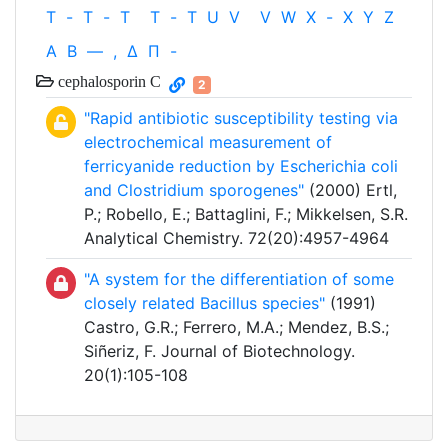
T
-
T
-
T
T
-
T
U
V
V
W
X
-
X
Y
Z
Α
Β
—
,
Δ
Π
-
cephalosporin C
2
"Rapid antibiotic susceptibility testing via
electrochemical measurement of
ferricyanide reduction by Escherichia coli
and Clostridium sporogenes"
(2000) Ertl,
P.; Robello, E.; Battaglini, F.; Mikkelsen, S.R.
Analytical Chemistry. 72(20):4957-4964
"A system for the differentiation of some
closely related Bacillus species"
(1991)
Castro, G.R.; Ferrero, M.A.; Mendez, B.S.;
Siñeriz, F. Journal of Biotechnology.
20(1):105-108