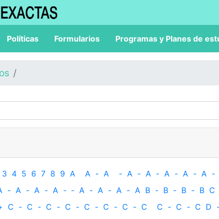
Políticas
Formularios
Programas y Planes de est
los
3
4
5
6
7
8
9
A
A
-
A
-
A
-
A
-
A
-
A
-
A
-
A
-
A
-
A
-
A
-
‐
A
-
A
-
A
-
A
B
-
B
-
B
-
B
C
+
C
-
C
-
C
-
C
-
C
-
C
-
C
-
C
C
-
C
-
C
D