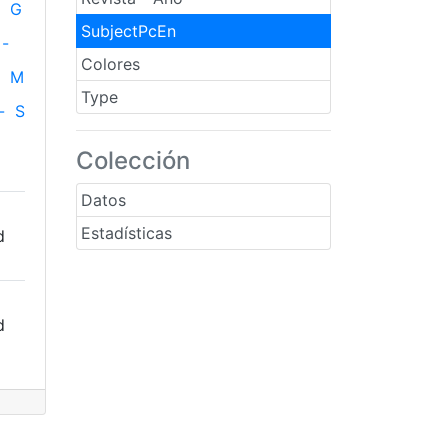
G
SubjectPcEn
-
Colores
M
Type
-
S
Colección
Datos
Estadísticas
d
d