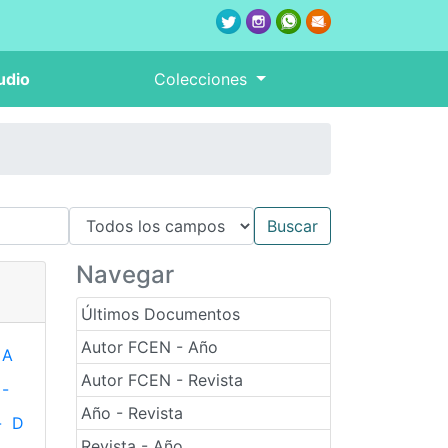
udio
Colecciones
Navegar
Últimos Documentos
Autor FCEN - Año
A
Autor FCEN - Revista
-
Año - Revista
-
D
Revista - Año