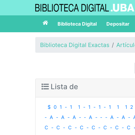
Biblioteca Digital
Depositar
Biblioteca Digital Exactas
Artícu
Lista de
$
0
1
-
1
1
-
1
-
1
-
1
1
1
2
-
A
-
A
-
A
-
‐
A
-
‐
-
A
-
A
-
C
-
C
-
C
-
C
-
C
-
C
-
C
-
C