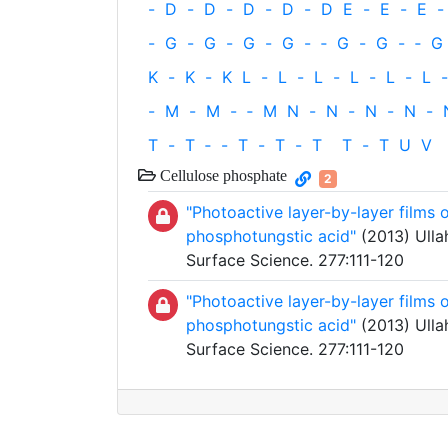
-
D
-
D
-
D
-
D
-
D
E
-
E
-
E
-
-
G
-
G
-
G
-
G
-
‐
G
-
G
-
‐
G
K
-
K
-
K
L
-
L
-
L
-
L
-
L
-
L
-
-
M
-
M
-
‐
M
N
-
N
-
N
-
N
-
T
-
T
‐
-
T
-
T
-
T
T
-
T
U
V
Cellulose phosphate
2
"Photoactive layer-by-layer films 
phosphotungstic acid"
(2013) Ullah
Surface Science. 277:111-120
"Photoactive layer-by-layer films 
phosphotungstic acid"
(2013) Ullah
Surface Science. 277:111-120