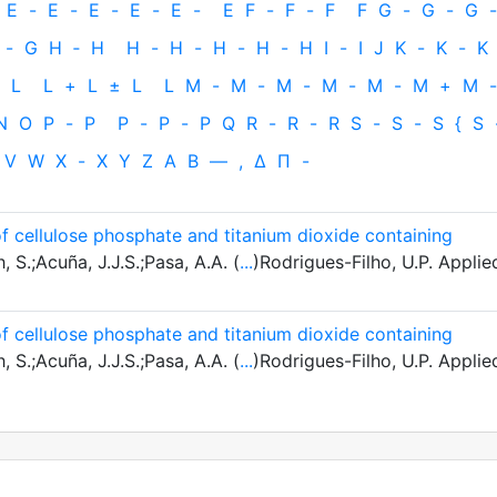
E
-
E
-
E
-
E
-
E
-
E
F
-
F
-
F
F
G
-
G
-
G
-
-
G
H
‐
H
H
-
H
-
H
-
H
-
H
I
-
I
J
K
-
K
-
K
L
L
+
L
±
L
L
M
-
M
-
M
-
M
-
M
-
M
+
M
-
N
O
P
-
P
P
-
P
-
P
Q
R
-
R
-
R
S
-
S
-
S
{
S
V
W
X
-
X
Y
Z
Α
Β
—
,
Δ
Π
-
of cellulose phosphate and titanium dioxide containing
, S.;Acuña, J.J.S.;Pasa, A.A. (
...
)Rodrigues-Filho, U.P. Applie
of cellulose phosphate and titanium dioxide containing
, S.;Acuña, J.J.S.;Pasa, A.A. (
...
)Rodrigues-Filho, U.P. Applie