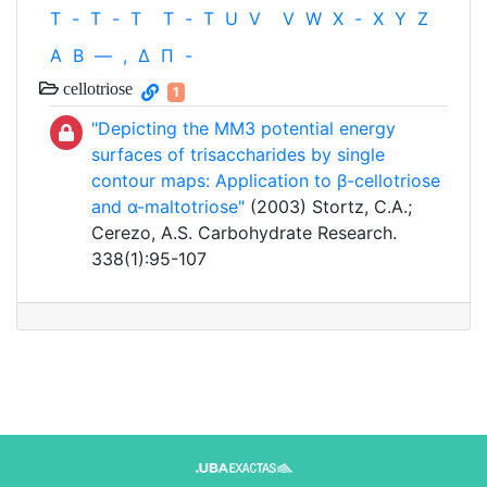
T
-
T
-
T
T
-
T
U
V
V
W
X
-
X
Y
Z
Α
Β
—
,
Δ
Π
-
cellotriose
1
"Depicting the MM3 potential energy
surfaces of trisaccharides by single
contour maps: Application to β-cellotriose
and α-maltotriose"
(2003) Stortz, C.A.;
Cerezo, A.S. Carbohydrate Research.
338(1):95-107