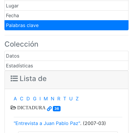
Lugar
Fecha
Palabras clave
Colección
Datos
Estadísticas
Lista de
A
C
D
G
I
M
N
R
T
U
Z
DICTADURA
36
"Entrevista a Juan Pablo Paz"
. (2007-03)