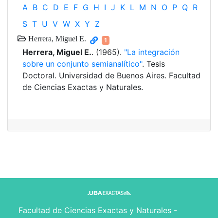
A
B
C
D
E
F
G
H
I
J
K
L
M
N
O
P
Q
R
S
T
U
V
W
X
Y
Z
Herrera, Miguel E.
1
Herrera, Miguel E.
. (1965).
"La integración
sobre un conjunto semianalítico"
. Tesis
Doctoral. Universidad de Buenos Aires. Facultad
de Ciencias Exactas y Naturales.
Facultad de Ciencias Exactas y Naturales -