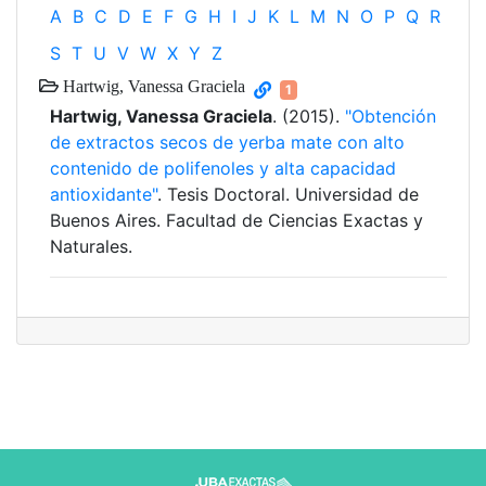
A
B
C
D
E
F
G
H
I
J
K
L
M
N
O
P
Q
R
S
T
U
V
W
X
Y
Z
Hartwig, Vanessa Graciela
1
Hartwig, Vanessa Graciela
. (2015).
"Obtención
de extractos secos de yerba mate con alto
contenido de polifenoles y alta capacidad
antioxidante"
. Tesis Doctoral. Universidad de
Buenos Aires. Facultad de Ciencias Exactas y
Naturales.