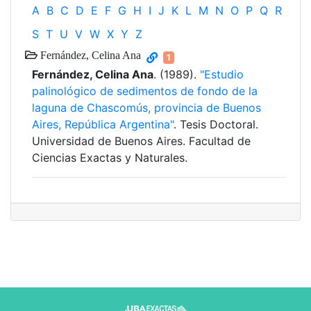
A
B
C
D
E
F
G
H
I
J
K
L
M
N
O
P
Q
R
S
T
U
V
W
X
Y
Z
Fernández, Celina Ana
1
Fernández, Celina Ana
. (1989).
"Estudio
palinológico de sedimentos de fondo de la
laguna de Chascomús, provincia de Buenos
Aires, República Argentina"
. Tesis Doctoral.
Universidad de Buenos Aires. Facultad de
Ciencias Exactas y Naturales.