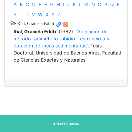
A
B
C
D
E
F
G
H
I
J
K
L
M
N
O
P
Q
R
S
T
U
V
W
X
Y
Z
Rial, Graciela Edith
1
Rial, Graciela Edith
. (1982).
"Aplicación del
método radimétrico rubidio - estroncio a la
datación de rocas sedimentarias"
. Tesis
Doctoral. Universidad de Buenos Aires. Facultad
de Ciencias Exactas y Naturales.