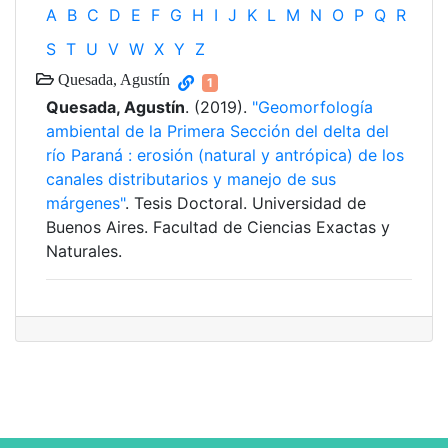
A
B
C
D
E
F
G
H
I
J
K
L
M
N
O
P
Q
R
S
T
U
V
W
X
Y
Z
Quesada, Agustín
1
Quesada, Agustín
. (2019).
"Geomorfología
ambiental de la Primera Sección del delta del
río Paraná : erosión (natural y antrópica) de los
canales distributarios y manejo de sus
márgenes"
. Tesis Doctoral. Universidad de
Buenos Aires. Facultad de Ciencias Exactas y
Naturales.