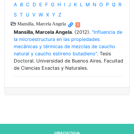
A
B
C
D
E
F
G
H
I
J
K
L
M
N
O
P
Q
R
S
T
U
V
W
X
Y
Z
Mansilla, Marcela Angela
1
Mansilla, Marcela Angela
. (2012).
"Influencia de
la microestructura en las propiedades
mecánicas y térmicas de mezclas de caucho
natural y caucho estireno butadieno"
. Tesis
Doctoral. Universidad de Buenos Aires. Facultad
de Ciencias Exactas y Naturales.