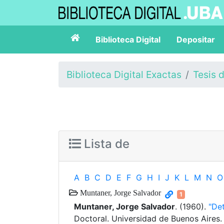
Biblioteca Digital
Depositar
Biblioteca Digital Exactas
Tesis 
Lista de
A
B
C
D
E
F
G
H
I
J
K
L
M
N
O
Muntaner, Jorge Salvador
1
Muntaner, Jorge Salvador
. (1960).
"De
Doctoral. Universidad de Buenos Aires.