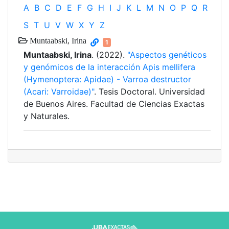
A
B
C
D
E
F
G
H
I
J
K
L
M
N
O
P
Q
R
S
T
U
V
W
X
Y
Z
Muntaabski, Irina
1
Muntaabski, Irina
. (2022).
"Aspectos genéticos
y genómicos de la interacción Apis mellifera
(Hymenoptera: Apidae) - Varroa destructor
(Acari: Varroidae)"
. Tesis Doctoral. Universidad
de Buenos Aires. Facultad de Ciencias Exactas
y Naturales.