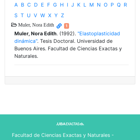
A
B
C
D
E
F
G
H
I
J
K
L
M
N
O
P
Q
R
S
T
U
V
W
X
Y
Z
Muler, Nora Edith
1
Muler, Nora Edith
. (1992).
"Elastoplasticidad
dinámica"
. Tesis Doctoral. Universidad de
Buenos Aires. Facultad de Ciencias Exactas y
Naturales.
Facultad de Ciencias Exactas y Naturales -