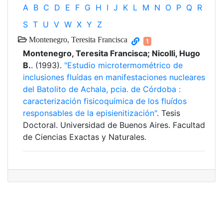
A
B
C
D
E
F
G
H
I
J
K
L
M
N
O
P
Q
R
S
T
U
V
W
X
Y
Z
Montenegro, Teresita Francisca
1
Montenegro, Teresita Francisca; Nicolli, Hugo
B.
. (1993).
"Estudio microtermométrico de
inclusiones fluídas en manifestaciones nucleares
del Batolito de Achala, pcia. de Córdoba :
caracterización fisicoquímica de los fluídos
responsables de la episienitización"
. Tesis
Doctoral. Universidad de Buenos Aires. Facultad
de Ciencias Exactas y Naturales.