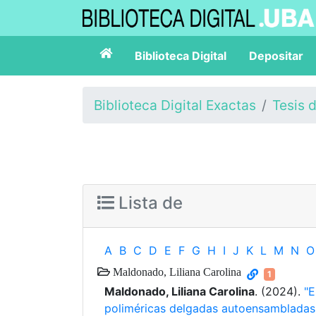
Biblioteca Digital
Depositar
Biblioteca Digital Exactas
Tesis 
Lista de
A
B
C
D
E
F
G
H
I
J
K
L
M
N
O
Maldonado, Liliana Carolina
1
Maldonado, Liliana Carolina
. (2024).
"E
poliméricas delgadas autoensambladas