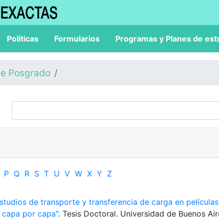
Políticas
Formularios
Programas y Planes de est
de Posgrado
P
Q
R
S
T
U
V
W
X
Y
Z
studios de transporte y transferencia de carga en películas
 capa por capa"
. Tesis Doctoral. Universidad de Buenos Air