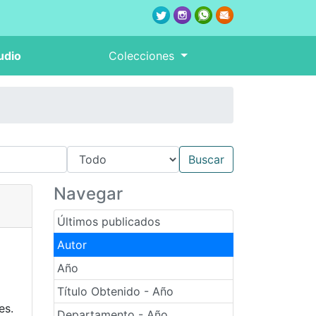
udio
Colecciones
Navegar
Últimos publicados
Autor
Año
Título Obtenido - Año
es.
Departamento - Año