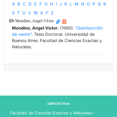
A
B
C
D
E
F
G
H
I
J
K
L
M
N
O
P
Q
R
S
T
U
V
W
X
Y
Z
Mondino, Angel Víctor
1
Mondino, Angel Víctor
. (1990).
"Quimisorción
de xenón"
. Tesis Doctoral. Universidad de
Buenos Aires. Facultad de Ciencias Exactas y
Naturales.
Facultad de Ciencias Exactas y Naturales -