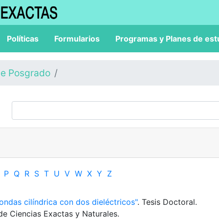
Políticas
Formularios
Programas y Planes de est
de Posgrado
P
Q
R
S
T
U
V
W
X
Y
Z
ondas cilíndrica con dos dieléctricos"
. Tesis Doctoral.
de Ciencias Exactas y Naturales.