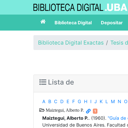
Biblioteca Digital
Depositar
Biblioteca Digital Exactas
Tesis 
Lista de
A
B
C
D
E
F
G
H
I
J
K
L
M
N
O
Maiztegui, Alberto P.
1
Maiztegui, Alberto P.
. (1960).
"Guía de 
Universidad de Buenos Aires. Facultad 