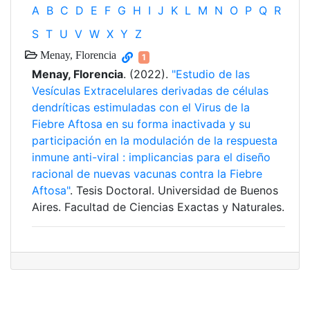
A
B
C
D
E
F
G
H
I
J
K
L
M
N
O
P
Q
R
S
T
U
V
W
X
Y
Z
Menay, Florencia
1
Menay, Florencia
. (2022).
"Estudio de las
Vesículas Extracelulares derivadas de células
dendríticas estimuladas con el Virus de la
Fiebre Aftosa en su forma inactivada y su
participación en la modulación de la respuesta
inmune anti-viral : implicancias para el diseño
racional de nuevas vacunas contra la Fiebre
Aftosa"
. Tesis Doctoral. Universidad de Buenos
Aires. Facultad de Ciencias Exactas y Naturales.