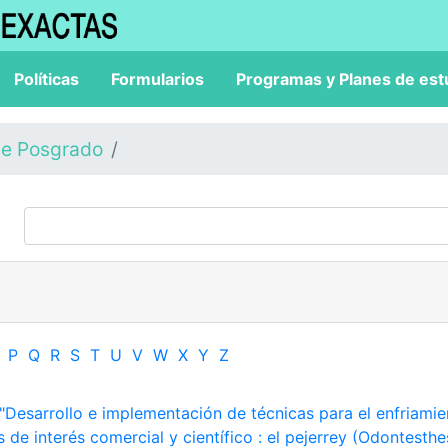
Políticas
Formularios
Programas y Planes de est
de Posgrado
P
Q
R
S
T
U
V
W
X
Y
Z
"Desarrollo e implementación de técnicas para el enfriamie
de interés comercial y científico : el pejerrey (Odontesthe