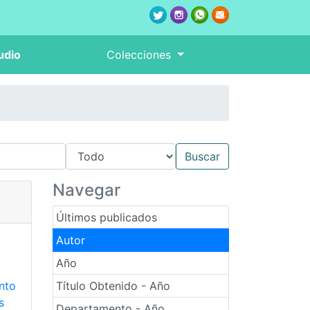
udio
Colecciones
Navegar
Últimos publicados
Autor
Año
nto
Título Obtenido - Año
s
Departamento - Año