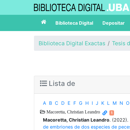
Biblioteca Digital
Depositar
Biblioteca Digital Exactas
Tesis 
Lista de
A
B
C
D
E
F
G
H
I
J
K
L
M
N
O
Macoretta, Christian Leandro
1
Macoretta, Christian Leandro
. (2022).
de embriones de dos especies de peces 