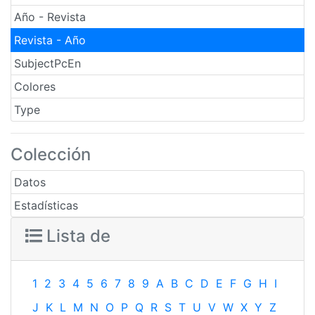
Año - Revista
Revista - Año
SubjectPcEn
Colores
Type
Colección
Datos
Estadísticas
Lista de
1
2
3
4
5
6
7
8
9
A
B
C
D
E
F
G
H
I
J
K
L
M
N
O
P
Q
R
S
T
U
V
W
X
Y
Z