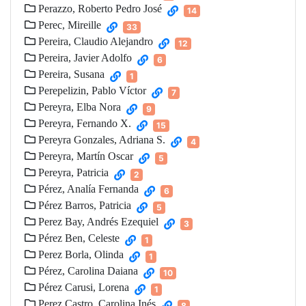
Perazzo, Roberto Pedro José
14
Perec, Mireille
33
Pereira, Claudio Alejandro
12
Pereira, Javier Adolfo
6
Pereira, Susana
1
Perepelizin, Pablo Víctor
7
Pereyra, Elba Nora
9
Pereyra, Fernando X.
15
Pereyra Gonzales, Adriana S.
4
Pereyra, Martín Oscar
5
Pereyra, Patricia
2
Pérez, Analía Fernanda
6
Pérez Barros, Patricia
5
Perez Bay, Andrés Ezequiel
3
Pérez Ben, Celeste
1
Perez Borla, Olinda
1
Pérez, Carolina Daiana
10
Pérez Carusi, Lorena
1
Perez Castro, Carolina Inés
8