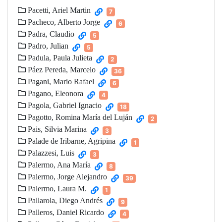
Pacetti, Ariel Martin
7
Pacheco, Alberto Jorge
6
Padra, Claudio
5
Padro, Julian
5
Padula, Paula Julieta
2
Páez Pereda, Marcelo
36
Pagani, Mario Rafael
6
Pagano, Eleonora
4
Pagola, Gabriel Ignacio
18
Pagotto, Romina María del Luján
2
Pais, Silvia Marina
3
Palade de Iribarne, Agripina
1
Palazzesi, Luis
3
Palermo, Ana María
8
Palermo, Jorge Alejandro
39
Palermo, Laura M.
1
Pallarola, Diego Andrés
9
Palleros, Daniel Ricardo
4