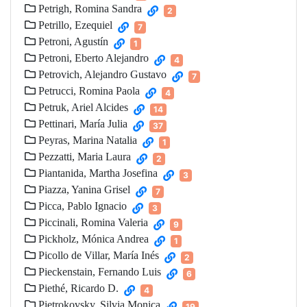
Petrigh, Romina Sandra
2
Petrillo, Ezequiel
7
Petroni, Agustín
1
Petroni, Eberto Alejandro
4
Petrovich, Alejandro Gustavo
7
Petrucci, Romina Paola
4
Petruk, Ariel Alcides
14
Pettinari, María Julia
37
Peyras, Marina Natalia
1
Pezzatti, Maria Laura
2
Piantanida, Martha Josefina
3
Piazza, Yanina Grisel
7
Picca, Pablo Ignacio
3
Piccinali, Romina Valeria
9
Pickholz, Mónica Andrea
1
Picollo de Villar, María Inés
2
Pieckenstain, Fernando Luis
6
Piethé, Ricardo D.
4
Pietrokovsky, Silvia Monica
19