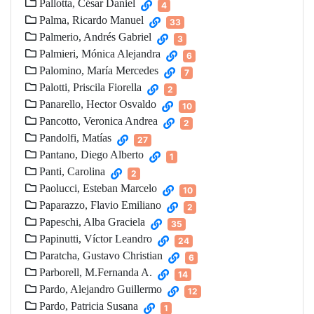
Pallotta, César Daniel
4
Palma, Ricardo Manuel
33
Palmerio, Andrés Gabriel
3
Palmieri, Mónica Alejandra
6
Palomino, María Mercedes
7
Palotti, Priscila Fiorella
2
Panarello, Hector Osvaldo
10
Pancotto, Veronica Andrea
2
Pandolfi, Matías
27
Pantano, Diego Alberto
1
Panti, Carolina
2
Paolucci, Esteban Marcelo
10
Paparazzo, Flavio Emiliano
2
Papeschi, Alba Graciela
35
Papinutti, Víctor Leandro
24
Paratcha, Gustavo Christian
6
Parborell, M.Fernanda A.
14
Pardo, Alejandro Guillermo
12
Pardo, Patricia Susana
1