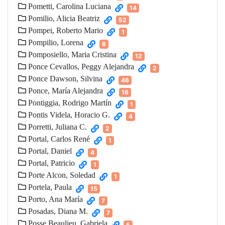
Pometti, Carolina Luciana
14
Pomilio, Alicia Beatriz
52
Pompei, Roberto Mario
1
Pompilio, Lorena
6
Pomposiello, Maria Cristina
12
Ponce Cevallos, Peggy Alejandra
2
Ponce Dawson, Silvina
46
Ponce, María Alejandra
16
Pontiggia, Rodrigo Martín
1
Pontis Videla, Horacio G.
4
Porretti, Juliana C.
2
Portal, Carlos René
1
Portal, Daniel
4
Portal, Patricio
1
Porte Alcon, Soledad
1
Portela, Paula
15
Porto, Ana María
7
Posadas, Diana M.
7
Posse Beaulieu, Gabriela
5