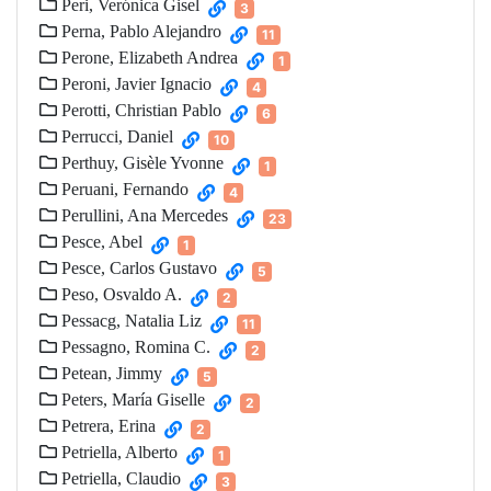
Peri, Verónica Gisel
3
Perna, Pablo Alejandro
11
Perone, Elizabeth Andrea
1
Peroni, Javier Ignacio
4
Perotti, Christian Pablo
6
Perrucci, Daniel
10
Perthuy, Gisèle Yvonne
1
Peruani, Fernando
4
Perullini, Ana Mercedes
23
Pesce, Abel
1
Pesce, Carlos Gustavo
5
Peso, Osvaldo A.
2
Pessacg, Natalia Liz
11
Pessagno, Romina C.
2
Petean, Jimmy
5
Peters, María Giselle
2
Petrera, Erina
2
Petriella, Alberto
1
Petriella, Claudio
3