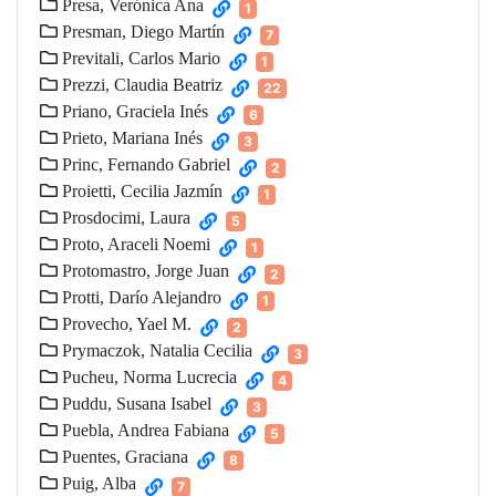
Presa, Verónica Ana
1
Presman, Diego Martín
7
Previtali, Carlos Mario
1
Prezzi, Claudia Beatriz
22
Priano, Graciela Inés
6
Prieto, Mariana Inés
3
Princ, Fernando Gabriel
2
Proietti, Cecilia Jazmín
1
Prosdocimi, Laura
5
Proto, Araceli Noemi
1
Protomastro, Jorge Juan
2
Protti, Darío Alejandro
1
Provecho, Yael M.
2
Prymaczok, Natalia Cecilia
3
Pucheu, Norma Lucrecia
4
Puddu, Susana Isabel
3
Puebla, Andrea Fabiana
5
Puentes, Graciana
8
Puig, Alba
7