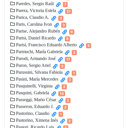
Paredes, Sergio Raúl
7
Parera, Victoria Estela
21
Parica, Claudio A.
3
Paris, Carolina Ivon
3
Parise, Alejandro Rubén
9
Parisi, Daniel Ricardo
8
Parisi, Francisco Eduardo Alberto
3
Parmuchi, María Gabriela
2
Parodi, Armando José
17
Paron, Sergio Ariel
3
Parussini, Silvana Fabiola
1
Pasini, María Mercedes
2
Pasquinelli, Virginia
2
Pasquini, Gabriela
13
Passeggi, Mario César
2
Passeron, Eduardo J.
2
Pastorino, Claudio
1
Pastorino, Ximena Inés
2
Pastori, Ricardo Luis
5