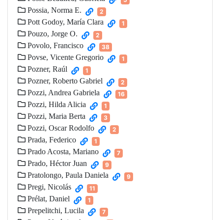
Possia, Norma E.
2
Pott Godoy, María Clara
1
Pouzo, Jorge O.
2
Povolo, Francisco
38
Povse, Vicente Gregorio
1
Pozner, Raúl
1
Pozner, Roberto Gabriel
2
Pozzi, Andrea Gabriela
16
Pozzi, Hilda Alicia
1
Pozzi, Maria Berta
3
Pozzi, Oscar Rodolfo
2
Prada, Federico
1
Prado Acosta, Mariano
7
Prado, Héctor Juan
9
Pratolongo, Paula Daniela
9
Pregi, Nicolás
11
Prélat, Daniel
1
Prepelitchi, Lucila
7