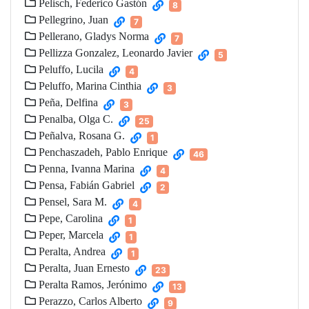
Pelisch, Federico Gastón
8
Pellegrino, Juan
7
Pellerano, Gladys Norma
7
Pellizza Gonzalez, Leonardo Javier
5
Peluffo, Lucila
4
Peluffo, Marina Cinthia
3
Peña, Delfina
3
Penalba, Olga C.
25
Peñalva, Rosana G.
1
Penchaszadeh, Pablo Enrique
46
Penna, Ivanna Marina
4
Pensa, Fabián Gabriel
2
Pensel, Sara M.
4
Pepe, Carolina
1
Peper, Marcela
1
Peralta, Andrea
1
Peralta, Juan Ernesto
23
Peralta Ramos, Jerónimo
13
Perazzo, Carlos Alberto
9