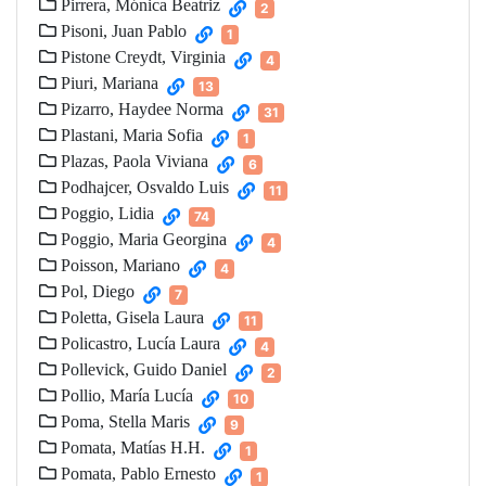
Pirrera, Mónica Beatriz
2
Pisoni, Juan Pablo
1
Pistone Creydt, Virginia
4
Piuri, Mariana
13
Pizarro, Haydee Norma
31
Plastani, Maria Sofia
1
Plazas, Paola Viviana
6
Podhajcer, Osvaldo Luis
11
Poggio, Lidia
74
Poggio, Maria Georgina
4
Poisson, Mariano
4
Pol, Diego
7
Poletta, Gisela Laura
11
Policastro, Lucía Laura
4
Pollevick, Guido Daniel
2
Pollio, María Lucía
10
Poma, Stella Maris
9
Pomata, Matías H.H.
1
Pomata, Pablo Ernesto
1