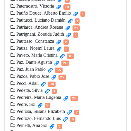
Paternostro, Victoria
10
Patiño Douce, Alberto Emilio
1
Patitucci, Luciano Damián
1
Patriarca, Andrea Rosana
27
Patrignani, Zoraida Judith
1
Pautasso, Constanza
2
Pauza, Noemí Laura
3
Paveto, María Cristina
16
Paz, Dante Agustin
28
Paz, Juan Pablo
55
Pazos, Pablo Jose
22
Pecci, Adali
36
Pedetta, Silvia
1
Pedreira, Maria Eugenia
28
Pedre, Sol
9
Pedrosa, Susana Elizabeth
7
Pedrozo, Fernando Luis
4
Peinetti, Ana Sol
3