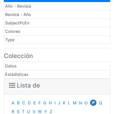
Año - Revista
Revista - Año
SubjectPcEn
Colores
Type
Colección
Datos
Estadísticas
Lista de
P
A
B
C
D
E
F
G
H
I
J
K
L
M
N
O
Q
R
S
T
U
V
W
Y
Z