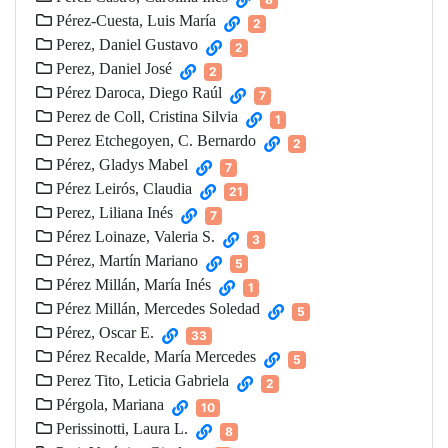
Pérez-Cuesta, Luis María
2
Perez, Daniel Gustavo
2
Perez, Daniel José
2
Pérez Daroca, Diego Raúl
7
Perez de Coll, Cristina Silvia
1
Perez Etchegoyen, C. Bernardo
2
Pérez, Gladys Mabel
7
Pérez Leirós, Claudia
21
Perez, Liliana Inés
7
Pérez Loinaze, Valeria S.
3
Pérez, Martín Mariano
5
Pérez Millán, María Inés
1
Pérez Millán, Mercedes Soledad
5
Pérez, Oscar E.
33
Pérez Recalde, María Mercedes
5
Perez Tito, Leticia Gabriela
2
Pérgola, Mariana
10
Perissinotti, Laura L.
8