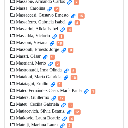
Massabie, Armando Carlos
7
Massa, Carolina
2
Massaccesi, Gustavo Ernesto
15
Massaferro, Gabriela Isabel
4
Massarini, Alicia Isabel
4
Massidda, Victorio
1
Massoni, Viviana
18
Massouh, Ernesto Jorge
8
Massri, César
5
Mastriani, Mario
2
Mastronardi, Irma Olinda
5
Mataloni, María Gabriela
16
Matatagui, Emilio
1
Mateo Fernández Caso, María Paula
1
Matera, Guillermo
12
Mateu, Cecilia Gabriela
5
Matiacevich, Silvia Beatriz
12
Matkovic, Laura Beatriz
4
Matrajt, Mariana Laura
2