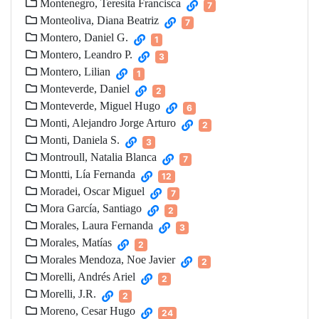
Montenegro, Teresita Francisca
7
Monteoliva, Diana Beatriz
7
Montero, Daniel G.
1
Montero, Leandro P.
3
Montero, Lilian
1
Monteverde, Daniel
2
Monteverde, Miguel Hugo
6
Monti, Alejandro Jorge Arturo
2
Monti, Daniela S.
3
Montroull, Natalia Blanca
7
Montti, Lía Fernanda
12
Moradei, Oscar Miguel
7
Mora García, Santiago
2
Morales, Laura Fernanda
3
Morales, Matías
2
Morales Mendoza, Noe Javier
2
Morelli, Andrés Ariel
2
Morelli, J.R.
2
Moreno, Cesar Hugo
24