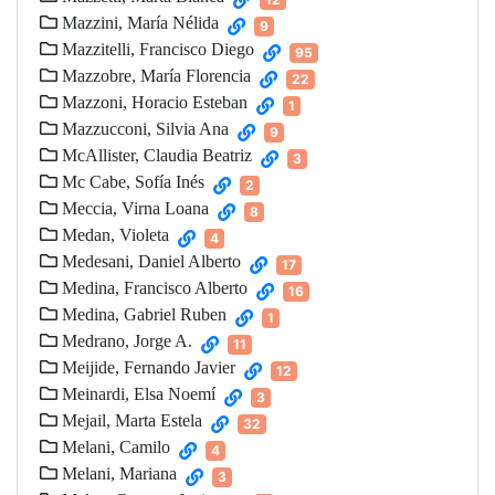
Mazzini, María Nélida
9
Mazzitelli, Francisco Diego
95
Mazzobre, María Florencia
22
Mazzoni, Horacio Esteban
1
Mazzucconi, Silvia Ana
9
McAllister, Claudia Beatriz
3
Mc Cabe, Sofía Inés
2
Meccia, Virna Loana
8
Medan, Violeta
4
Medesani, Daniel Alberto
17
Medina, Francisco Alberto
16
Medina, Gabriel Ruben
1
Medrano, Jorge A.
11
Meijide, Fernando Javier
12
Meinardi, Elsa Noemí
3
Mejail, Marta Estela
32
Melani, Camilo
4
Melani, Mariana
3