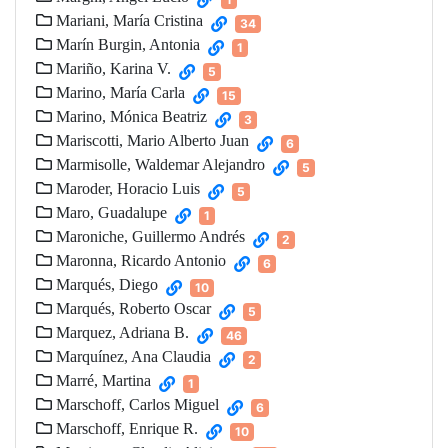
Mariani, María Cristina
34
Marín Burgin, Antonia
1
Mariño, Karina V.
5
Marino, María Carla
15
Marino, Mónica Beatriz
3
Mariscotti, Mario Alberto Juan
6
Marmisolle, Waldemar Alejandro
5
Maroder, Horacio Luis
5
Maro, Guadalupe
1
Maroniche, Guillermo Andrés
2
Maronna, Ricardo Antonio
6
Marqués, Diego
10
Marqués, Roberto Oscar
5
Marquez, Adriana B.
46
Marquínez, Ana Claudia
2
Marré, Martina
1
Marschoff, Carlos Miguel
6
Marschoff, Enrique R.
10