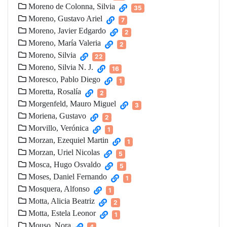
Moreno de Colonna, Silvia
35
Moreno, Gustavo Ariel
7
Moreno, Javier Edgardo
2
Moreno, María Valeria
2
Moreno, Silvia
22
Moreno, Silvia N. J.
16
Moresco, Pablo Diego
1
Moretta, Rosalía
2
Morgenfeld, Mauro Miguel
3
Moriena, Gustavo
2
Morvillo, Verónica
1
Morzan, Ezequiel Martin
1
Morzan, Uriel Nicolas
5
Mosca, Hugo Osvaldo
5
Moses, Daniel Fernando
1
Mosquera, Alfonso
1
Motta, Alicia Beatriz
2
Motta, Estela Leonor
1
Mouso, Nora
4