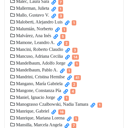
Malec, Laura Sara
7
Mallerman, Julieta
1
Mallo, Gustavo V.
3
Maloberti, Alejandro Luis
1
Malumián, Norberto
1
Malvárez, Ana Inés
5
Mamone, Leandro A.
2
Mancini, Roberto Claudio
3
Mancuso, Adriana Cecilia
14
Mandelbaum, Adolfo Jorge
1
Mandelbaum, Pablo A.
1
Mandrini, Cristina Hemilse
41
Mangano, María Gabriela
2
Mangone, Constanza Pía
4
Maniel, Ignacio Jorge
1
Manograsso Czalbowski, Nadia Tamara
1
Manrique, Gabriel
16
Manrique, Mariana Lorena
1
Mansilla, Marcela Angela
7