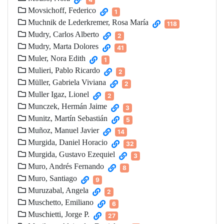
Movsichoff, Federico
1
Muchnik de Lederkremer, Rosa María
118
Mudry, Carlos Alberto
2
Mudry, Marta Dolores
41
Muler, Nora Edith
1
Mulieri, Pablo Ricardo
2
Müller, Gabriela Viviana
2
Muller Igaz, Lionel
2
Munczek, Hermán Jaime
3
Munitz, Martín Sebastián
5
Muñoz, Manuel Javier
14
Murgida, Daniel Horacio
32
Murgida, Gustavo Ezequiel
3
Muro, Andrés Fernando
8
Muro, Santiago
9
Muruzabal, Angela
2
Muschetto, Emiliano
6
Muschietti, Jorge P.
27