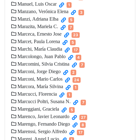
Manuel, Luis Oscar
1
Manzano, Verónica Elena
3
Manzi, Adriana Elba
5
Marazita, Mariela C.
7
Marceca, Ernesto Jose
23
Marcet, Paula Lorena
5
Marchi, María Claudia
17
Marcolongo, Juan Pablo
4
Marcomini, Silvia Cristina
7
Marconi, Jorge Diego
2
Marconi, Mario Carlos
24
Marcora, María Silvina
1
Marcucci, Florencia
1
Marcucci Poltri, Susana N.
7
Mareggiani, Graciela
5
Marenco, Javier Leonardo
27
Marengo, Fernando Diego
8
Marenssi, Sergio Alfredo
17
Margni, Angel Lucio
1