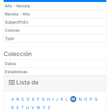
Año - Revista
Revista - Año
SubjectPcEn
Colores
Type
Colección
Datos
Estadísticas
Lista de
M
A
B
C
D
E
F
G
H
I
J
K
L
N
O
P
Q
R
S
T
U
V
W
Y
Z