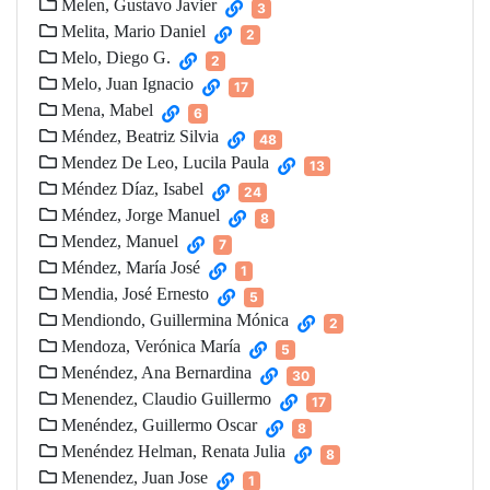
Melen, Gustavo Javier
3
Melita, Mario Daniel
2
Melo, Diego G.
2
Melo, Juan Ignacio
17
Mena, Mabel
6
Méndez, Beatriz Silvia
48
Mendez De Leo, Lucila Paula
13
Méndez Díaz, Isabel
24
Méndez, Jorge Manuel
8
Mendez, Manuel
7
Méndez, María José
1
Mendia, José Ernesto
5
Mendiondo, Guillermina Mónica
2
Mendoza, Verónica María
5
Menéndez, Ana Bernardina
30
Menendez, Claudio Guillermo
17
Menéndez, Guillermo Oscar
8
Menéndez Helman, Renata Julia
8
Menendez, Juan Jose
1