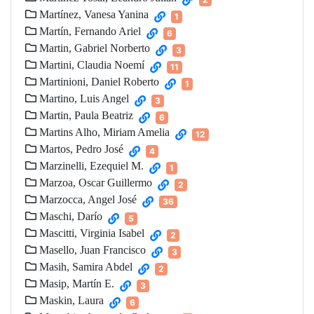
Martínez, Vanesa Yanina
1
Martín, Fernando Ariel
6
Martin, Gabriel Norberto
3
Martini, Claudia Noemí
11
Martinioni, Daniel Roberto
1
Martino, Luis Angel
3
Martin, Paula Beatriz
6
Martins Alho, Miriam Amelia
12
Martos, Pedro José
4
Marzinelli, Ezequiel M.
1
Marzoa, Oscar Guillermo
2
Marzocca, Angel José
36
Maschi, Darío
5
Mascitti, Virginia Isabel
2
Masello, Juan Francisco
3
Masih, Samira Abdel
2
Masip, Martín E.
3
Maskin, Laura
6