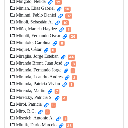
Mingolo, Nélida
12
Minian, Elias Gabriel
16
Mininni, Pablo Daniel
97
Minoli, Sebastián A.
10
Miño, Mariela Haydée
5
Minotti, Fernando Oscar
26
Minutolo, Carolina
6
Miquel, César
6
Miraglia, Jorge Esteban
44
Miranda Bront, Juan José
8
Miranda, Fernando Jorge
1
Miranda, Leandro Andrés
3
Miranda, Patricia Vivian
1
Mirenda, Martín
7
Miretzky, Patricia S.
4
Mirol, Patricia
3
Miro, R.C.
3
Misetich, Antonio A.
1
Mitnik, Dario Marcelo
28