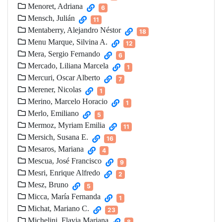
Menoret, Adriana
6
Mensch, Julián
11
Mentaberry, Alejandro Néstor
18
Menu Marque, Silvina A.
12
Mera, Sergio Fernando
6
Mercado, Liliana Marcela
1
Mercuri, Oscar Alberto
7
Merener, Nicolas
1
Merino, Marcelo Horacio
1
Merlo, Emiliano
5
Mermoz, Myriam Emilia
11
Mersich, Susana E.
16
Mesaros, Mariana
4
Mescua, José Francisco
9
Mesri, Enrique Alfredo
2
Mesz, Bruno
5
Micca, María Fernanda
1
Michat, Mariano C.
23
Michelini, Flavia Mariana
8