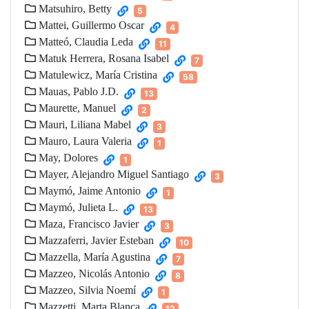
Matsuhiro, Betty
5
Mattei, Guillermo Oscar
4
Matteó, Claudia Leda
11
Matuk Herrera, Rosana Isabel
7
Matulewicz, María Cristina
58
Mauas, Pablo J.D.
13
Maurette, Manuel
2
Mauri, Liliana Mabel
3
Mauro, Laura Valeria
1
May, Dolores
1
Mayer, Alejandro Miguel Santiago
3
Maymó, Jaime Antonio
1
Maymó, Julieta L.
13
Maza, Francisco Javier
3
Mazzaferri, Javier Esteban
10
Mazzella, María Agustina
7
Mazzeo, Nicolás Antonio
8
Mazzeo, Silvia Noemí
1
Mazzetti, Marta Blanca
12