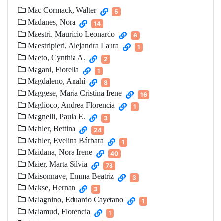
Mac Cormack, Walter
5
Madanes, Nora
14
Maestri, Mauricio Leonardo
6
Maestripieri, Alejandra Laura
1
Maeto, Cynthia A.
2
Magani, Fiorella
1
Magdaleno, Anahí
8
Maggese, María Cristina Irene
16
Maglioco, Andrea Florencia
1
Magnelli, Paula E.
3
Mahler, Bettina
24
Mahler, Evelina Bárbara
1
Maidana, Nora Irene
40
Maier, Marta Silvia
78
Maisonnave, Emma Beatriz
3
Makse, Hernan
3
Malagnino, Eduardo Cayetano
1
Malamud, Florencia
1