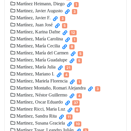
Martínez Heimann, Diego
1
Martinez, Javier Augusto
3
Martínez, Javier F.
3
Martínez, Juan José
5
Martínez, Karina Dafne
12
Martínez, María Carolina
1
Martínez, María Cecilia
9
Martínez, María del Carmen
5
Martínez, María Guadalupe
5
Martínez, María Julia
21
Martinez, Mariano I.
4
Martínez, Mariela Florencia
1
Martinez Montaño, Romari Alejandra
3
Martínez, Néstor Guillermo
4
Martínez, Oscar Eduardo
37
Martinez Ricci, Maria Luz
6
Martínez, Sandra Rita
11
Martinez, Susana Graciela
10
Martínez Tosar, Leandro Julián
2