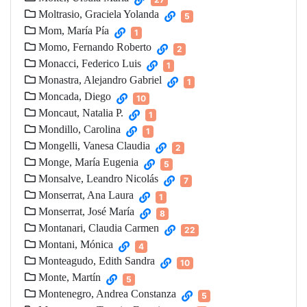
Moltrasio, Graciela Yolanda
5
Mom, María Pía
1
Momo, Fernando Roberto
2
Monacci, Federico Luis
1
Monastra, Alejandro Gabriel
1
Moncada, Diego
10
Moncaut, Natalia P.
1
Mondillo, Carolina
1
Mongelli, Vanesa Claudia
2
Monge, María Eugenia
5
Monsalve, Leandro Nicolás
7
Monserrat, Ana Laura
1
Monserrat, José María
8
Montanari, Claudia Carmen
22
Montani, Mónica
4
Monteagudo, Edith Sandra
10
Monte, Martín
5
Montenegro, Andrea Constanza
5