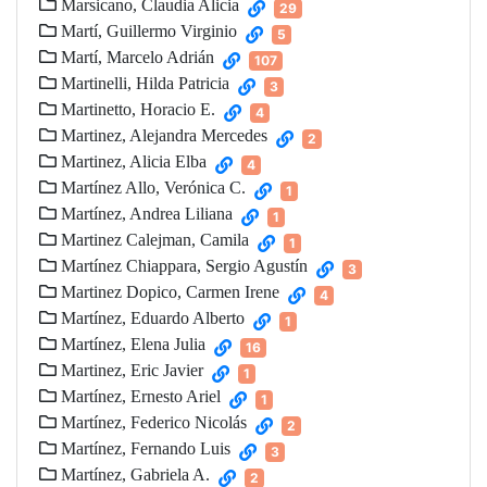
Marsicano, Claudia Alicia
29
Martí, Guillermo Virginio
5
Martí, Marcelo Adrián
107
Martinelli, Hilda Patricia
3
Martinetto, Horacio E.
4
Martinez, Alejandra Mercedes
2
Martinez, Alicia Elba
4
Martínez Allo, Verónica C.
1
Martínez, Andrea Liliana
1
Martinez Calejman, Camila
1
Martínez Chiappara, Sergio Agustín
3
Martinez Dopico, Carmen Irene
4
Martínez, Eduardo Alberto
1
Martínez, Elena Julia
16
Martinez, Eric Javier
1
Martínez, Ernesto Ariel
1
Martínez, Federico Nicolás
2
Martínez, Fernando Luis
3
Martínez, Gabriela A.
2