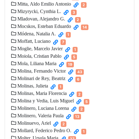
Mitta, Aldo Emilio Antonio
2
Mizyrycki, Cynthia L.
3
Mladovan, Alejandro G.
2
Mocskos, Esteban Eduardo
14
Módena, Natalia A.
1
Moffatt, Luciano
7
Moglie, Marcelo Javier
1
Moiola, Cristian Pablo
5
Mola, Liliana Maria
19
Molina, Fernando Victor
43
Molinari de Rey, Beatriz
6
Molinas, Julieta
1
Molinas, Maria Florencia
2
Molina y Vedia, Luis Miguel
5
Molinero, Luciana Lorena
2
Molinero, Valeria Paula
13
Molinuevo, Ariel
2
Mollard, Federico Pedro O.
1
Molter, Ursula Maria
27