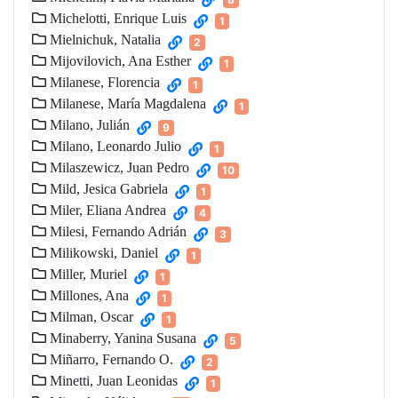
Michelotti, Enrique Luis
1
Mielnichuk, Natalia
2
Mijovilovich, Ana Esther
1
Milanese, Florencia
1
Milanese, María Magdalena
1
Milano, Julián
9
Milano, Leonardo Julio
1
Milaszewicz, Juan Pedro
10
Mild, Jesica Gabriela
1
Miler, Eliana Andrea
4
Milesi, Fernando Adrián
3
Milikowski, Daniel
1
Miller, Muriel
1
Millones, Ana
1
Milman, Oscar
1
Minaberry, Yanina Susana
5
Miñarro, Fernando O.
2
Minetti, Juan Leonidas
1