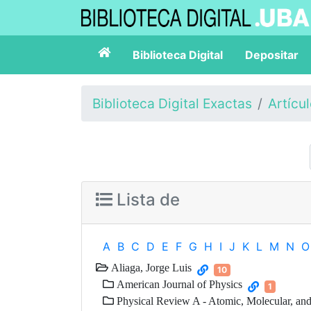
Biblioteca Digital
Depositar
Biblioteca Digital Exactas
Artícu
Lista de
A
B
C
D
E
F
G
H
I
J
K
L
M
N
O
Aliaga, Jorge Luis
10
American Journal of Physics
1
Physical Review A - Atomic, Molecular, and