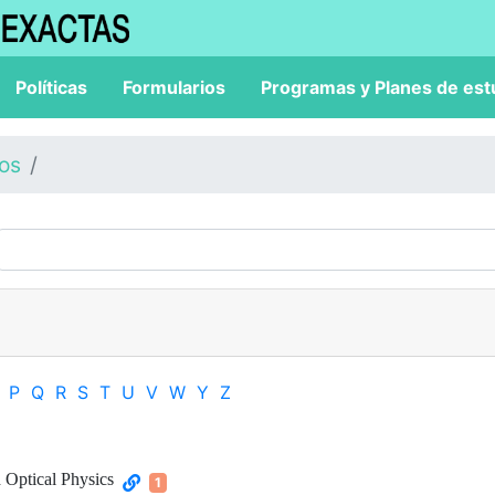
Políticas
Formularios
Programas y Planes de est
los
P
Q
R
S
T
U
V
W
Y
Z
 Optical Physics
1