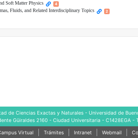
and Soft Matter Physics
4
mas, Fluids, and Related Interdisciplinary Topics
2
tad de Ciencias Exactas y Naturales - Universidad de Bueno
dente Güiraldes 2160 - Ciudad Universitaria - C1428EGA - 
ampus Virtual
Trámites
Intranet
Webmail
Co