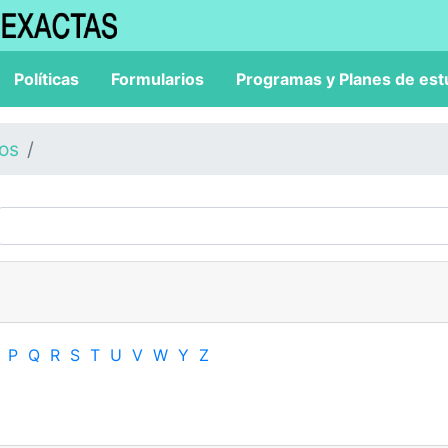
Políticas
Formularios
Programas y Planes de est
los
P
Q
R
S
T
U
V
W
Y
Z