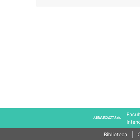
Facul
Inten
Biblioteca
C