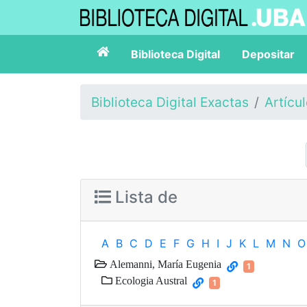
Biblioteca Digital
Depositar
Biblioteca Digital Exactas
Artícu
Lista de
A
B
C
D
E
F
G
H
I
J
K
L
M
N
O
Alemanni, María Eugenia
1
Ecologia Austral
1