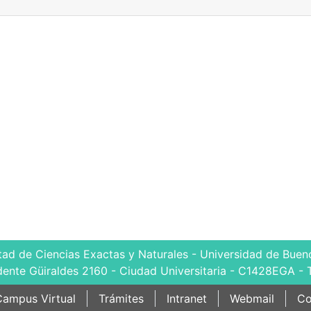
tad de Ciencias Exactas y Naturales - Universidad de Bueno
dente Güiraldes 2160 - Ciudad Universitaria - C1428EGA - 
ampus Virtual
Trámites
Intranet
Webmail
Co