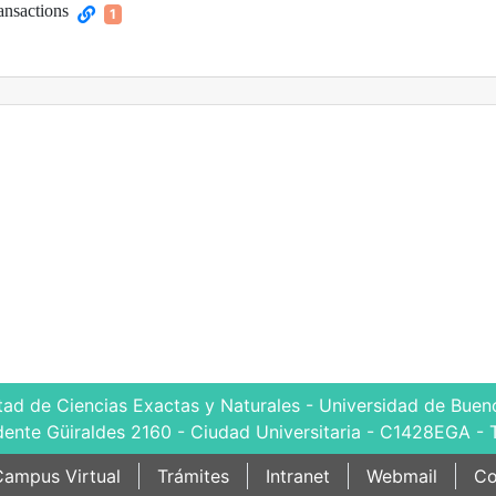
ansactions
1
tad de Ciencias Exactas y Naturales - Universidad de Bueno
dente Güiraldes 2160 - Ciudad Universitaria - C1428EGA - 
ampus Virtual
Trámites
Intranet
Webmail
Co