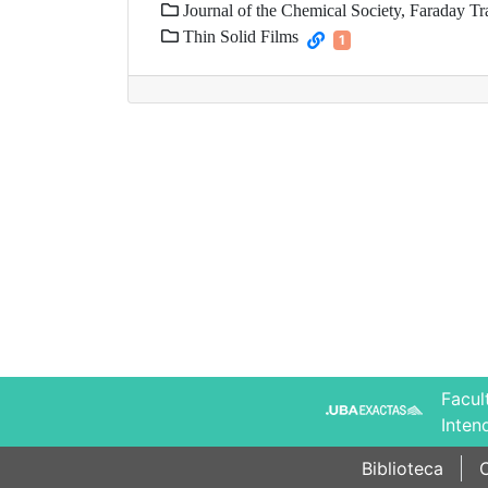
Journal of the Chemical Society, Faraday Tr
Thin Solid Films
1
Facul
Inten
Biblioteca
C