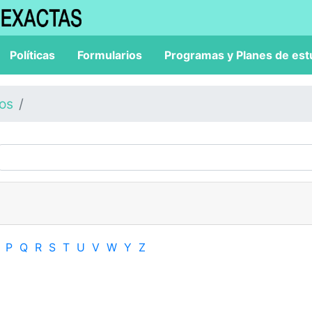
Políticas
Formularios
Programas y Planes de est
los
P
Q
R
S
T
U
V
W
Y
Z