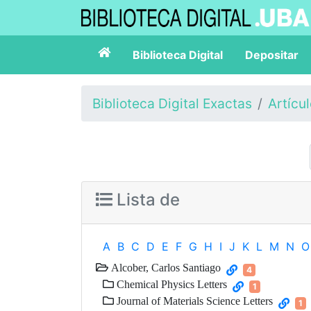
Biblioteca Digital
Depositar
Biblioteca Digital Exactas
Artícu
Lista de
A
B
C
D
E
F
G
H
I
J
K
L
M
N
O
Alcober, Carlos Santiago
4
Chemical Physics Letters
1
Journal of Materials Science Letters
1