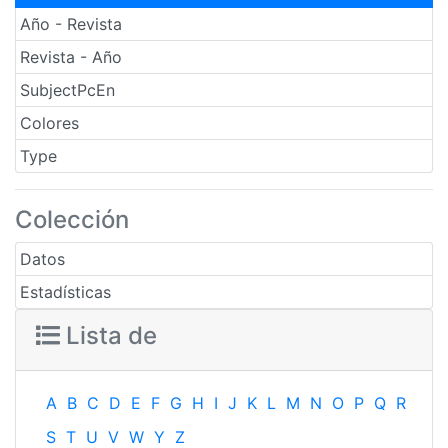
Año - Revista
Revista - Año
SubjectPcEn
Colores
Type
Colección
Datos
Estadísticas
Lista de
A
B
C
D
E
F
G
H
I
J
K
L
M
N
O
P
Q
R
S
T
U
V
W
Y
Z