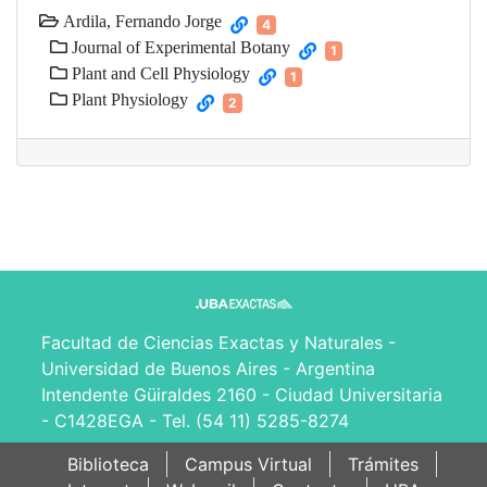
Ardila, Fernando Jorge
4
Journal of Experimental Botany
1
Plant and Cell Physiology
1
Plant Physiology
2
Facultad de Ciencias Exactas y Naturales -
Universidad de Buenos Aires - Argentina
Intendente Güiraldes 2160 - Ciudad Universitaria
- C1428EGA - Tel. (54 11) 5285-8274
Biblioteca
Campus Virtual
Trámites