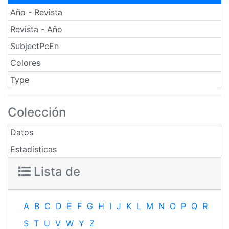
Año - Revista
Revista - Año
SubjectPcEn
Colores
Type
Colección
Datos
Estadísticas
Lista de
A
B
C
D
E
F
G
H
I
J
K
L
M
N
O
P
Q
R
S
T
U
V
W
Y
Z