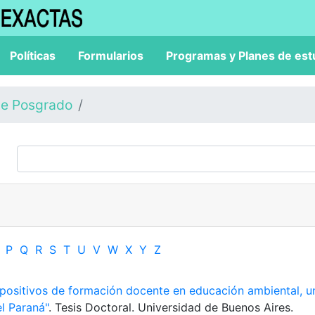
Políticas
Formularios
Programas y Planes de est
de Posgrado
P
Q
R
S
T
U
V
W
X
Y
Z
spositivos de formación docente en educación ambiental, u
el Paraná"
. Tesis Doctoral. Universidad de Buenos Aires.