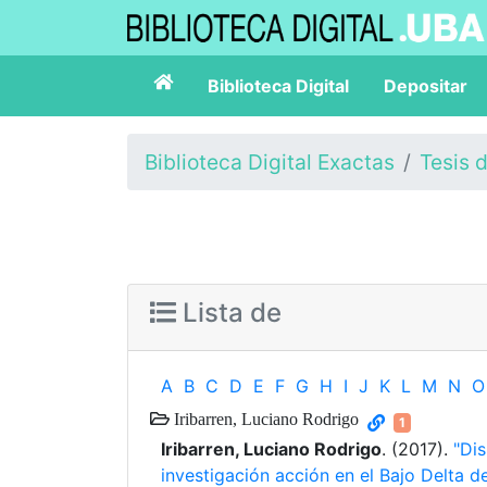
Biblioteca Digital
Depositar
Biblioteca Digital Exactas
Tesis 
Lista de
A
B
C
D
E
F
G
H
I
J
K
L
M
N
O
Iribarren, Luciano Rodrigo
1
Iribarren, Luciano Rodrigo
. (2017).
"Di
investigación acción en el Bajo Delta d