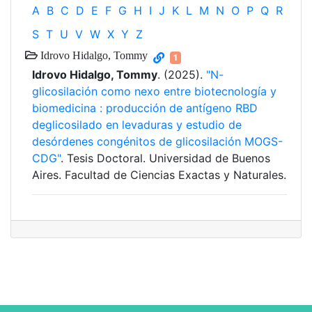
A
B
C
D
E
F
G
H
I
J
K
L
M
N
O
P
Q
R
S
T
U
V
W
X
Y
Z
Idrovo Hidalgo, Tommy
1
Idrovo Hidalgo, Tommy
. (2025).
"N-
glicosilación como nexo entre biotecnología y
biomedicina : producción de antígeno RBD
deglicosilado en levaduras y estudio de
desórdenes congénitos de glicosilación MOGS-
CDG"
. Tesis Doctoral. Universidad de Buenos
Aires. Facultad de Ciencias Exactas y Naturales.