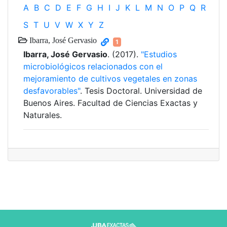
A
B
C
D
E
F
G
H
I
J
K
L
M
N
O
P
Q
R
S
T
U
V
W
X
Y
Z
Ibarra, José Gervasio
1
Ibarra, José Gervasio
. (2017).
"Estudios
microbiológicos relacionados con el
mejoramiento de cultivos vegetales en zonas
desfavorables"
. Tesis Doctoral. Universidad de
Buenos Aires. Facultad de Ciencias Exactas y
Naturales.