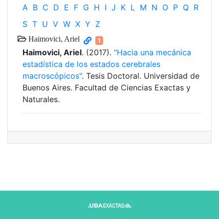
A
B
C
D
E
F
G
H
I
J
K
L
M
N
O
P
Q
R
S
T
U
V
W
X
Y
Z
Haimovici, Ariel
1
Haimovici, Ariel
. (2017).
"Hacia una mecánica
estadística de los estados cerebrales
macroscópicos"
. Tesis Doctoral. Universidad de
Buenos Aires. Facultad de Ciencias Exactas y
Naturales.