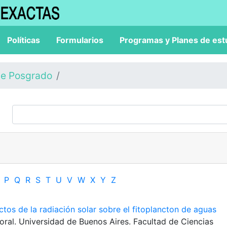
Políticas
Formularios
Programas y Planes de est
de Posgrado
P
Q
R
S
T
U
V
W
X
Y
Z
ctos de la radiación solar sobre el fitoplancton de aguas
toral. Universidad de Buenos Aires. Facultad de Ciencias