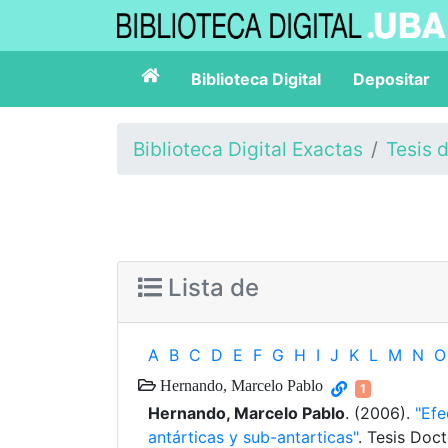
Biblioteca Digital
Depositar
Biblioteca Digital Exactas
Tesis 
Lista de
A
B
C
D
E
F
G
H
I
J
K
L
M
N
O
Hernando, Marcelo Pablo
1
Hernando, Marcelo Pablo
. (2006).
"Efe
antárticas y sub-antarticas"
. Tesis Doc