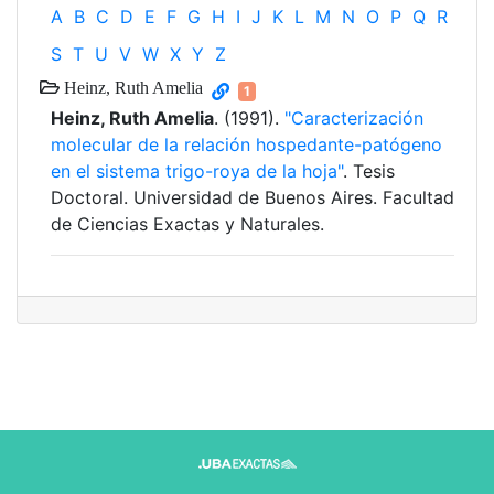
A
B
C
D
E
F
G
H
I
J
K
L
M
N
O
P
Q
R
S
T
U
V
W
X
Y
Z
Heinz, Ruth Amelia
1
Heinz, Ruth Amelia
. (1991).
"Caracterización
molecular de la relación hospedante-patógeno
en el sistema trigo-roya de la hoja"
. Tesis
Doctoral. Universidad de Buenos Aires. Facultad
de Ciencias Exactas y Naturales.