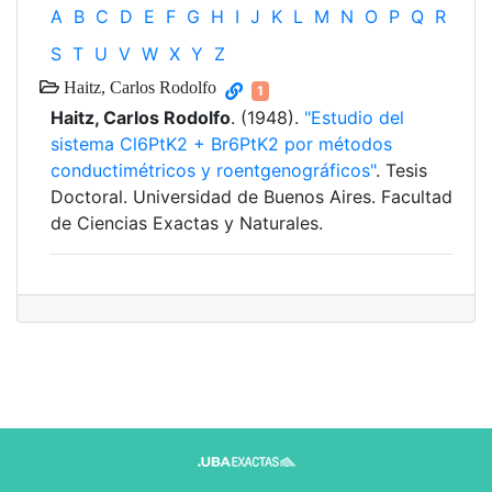
A
B
C
D
E
F
G
H
I
J
K
L
M
N
O
P
Q
R
S
T
U
V
W
X
Y
Z
Haitz, Carlos Rodolfo
1
Haitz, Carlos Rodolfo
. (1948).
"Estudio del
sistema Cl6PtK2 + Br6PtK2 por métodos
conductimétricos y roentgenográficos"
. Tesis
Doctoral. Universidad de Buenos Aires. Facultad
de Ciencias Exactas y Naturales.