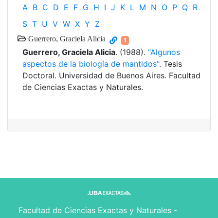
A
B
C
D
E
F
G
H
I
J
K
L
M
N
O
P
Q
R
S
T
U
V
W
X
Y
Z
Guerrero, Graciela Alicia
1
Guerrero, Graciela Alicia
. (1988).
"Algunos
aspectos de la biología de mantidos"
. Tesis
Doctoral. Universidad de Buenos Aires. Facultad
de Ciencias Exactas y Naturales.
Facultad de Ciencias Exactas y Naturales -