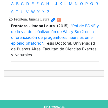
A
B
C
D
E
F
G
H
I
J
K
L
M
N
O
P
Q
R
S
T
U
V
W
X
Y
Z
Frontera, Jimena Laura
1
Frontera, Jimena Laura
. (2015).
"Rol de BDNF y
de la vía de señalización de Wnt y Sox2 en la
diferenciación de progenitores neurales en el
epitelio olfatorio"
. Tesis Doctoral. Universidad
de Buenos Aires. Facultad de Ciencias Exactas
y Naturales.