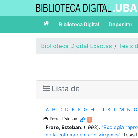
Biblioteca Digital
Depositar
Biblioteca Digital Exactas
Tesis 
Lista de
A
B
C
D
E
F
G
H
I
J
K
L
M
N
O
Frere, Esteban
1
Frere, Esteban
. (1993).
"Ecología repr
en la colonia de Cabo Vírgenes"
. Tesis