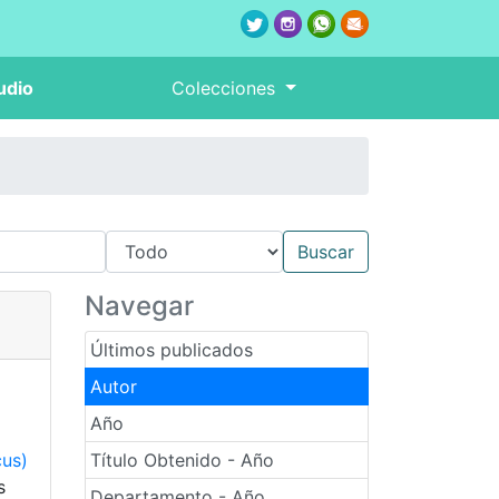
udio
Colecciones
Navegar
Últimos publicados
Autor
Año
cus)
Título Obtenido - Año
s
Departamento - Año