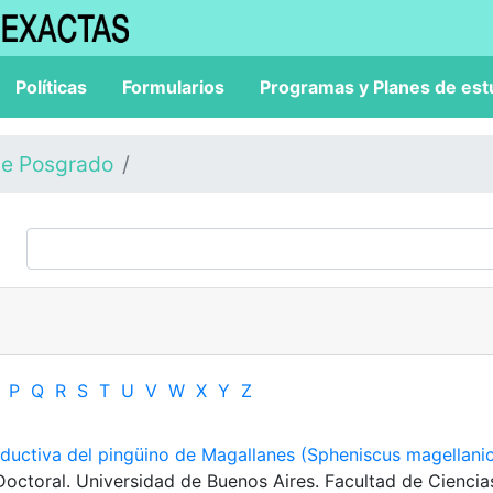
Políticas
Formularios
Programas y Planes de est
de Posgrado
P
Q
R
S
T
U
V
W
X
Y
Z
oductiva del pingüino de Magallanes (Spheniscus magellani
 Doctoral. Universidad de Buenos Aires. Facultad de Ciencia