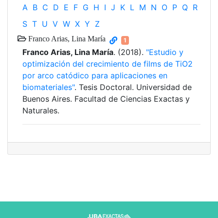
A
B
C
D
E
F
G
H
I
J
K
L
M
N
O
P
Q
R
S
T
U
V
W
X
Y
Z
Franco Arias, Lina María
1
Franco Arias, Lina María
. (2018).
"Estudio y
optimización del crecimiento de films de TiO2
por arco catódico para aplicaciones en
biomateriales"
. Tesis Doctoral. Universidad de
Buenos Aires. Facultad de Ciencias Exactas y
Naturales.