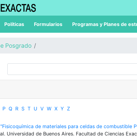
Políticas
Formularios
Programas y Planes de est
de Posgrado
P
Q
R
S
T
U
V
W
X
Y
Z
.
"Fisicoquímica de materiales para celdas de combustible 
ral. Universidad de Buenos Aires. Facultad de Ciencias Exac