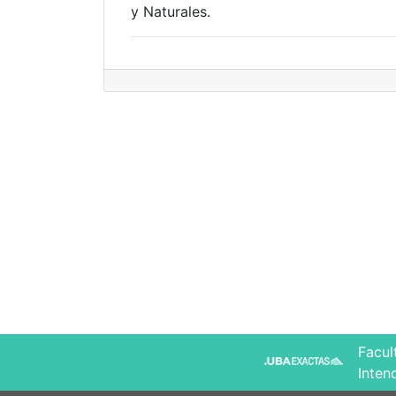
y Naturales.
Facul
Inten