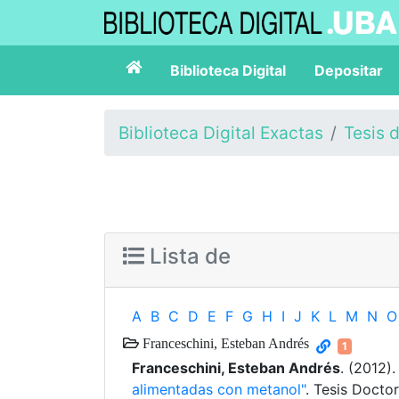
Biblioteca Digital
Depositar
Biblioteca Digital Exactas
Tesis 
Lista de
A
B
C
D
E
F
G
H
I
J
K
L
M
N
O
Franceschini, Esteban Andrés
1
Franceschini, Esteban Andrés
. (2012)
alimentadas con metanol"
. Tesis Docto