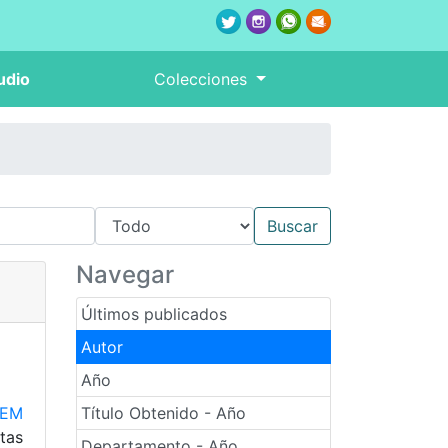
udio
Colecciones
Navegar
Últimos publicados
Autor
Año
PEM
Título Obtenido - Año
tas
Departamento - Año