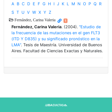
A
B
C
D
E
F
G
H
I
J
K
L
M
N
O
P
Q
R
S
T
U
V
W
X
Y
Z
Fernández, Carina Valeria
1
Fernández, Carina Valeria
. (2004).
"Estudio de
la frecuencia de las mutaciones en el gen FLT3
(ITD Y D835) y su significado pronóstico en la
LMA"
. Tesis de Maestría. Universidad de Buenos
Aires. Facultad de Ciencias Exactas y Naturales.