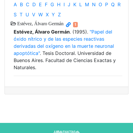
A
B
C
D
E
F
G
H
I
J
K
L
M
N
O
P
Q
R
S
T
U
V
W
X
Y
Z
Estévez, Álvaro Germán
1
Estévez, Álvaro Germán
. (1995).
"Papel del
óxido nítrico y de las especies reactivas
derivadas del oxígeno en la muerte neuronal
apoptótica"
. Tesis Doctoral. Universidad de
Buenos Aires. Facultad de Ciencias Exactas y
Naturales.