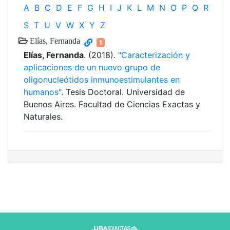
A
B
C
D
E
F
G
H
I
J
K
L
M
N
O
P
Q
R
S
T
U
V
W
X
Y
Z
Elías, Fernanda
1
Elías, Fernanda
. (2018).
"Caracterización y
aplicaciones de un nuevo grupo de
oligonucleótidos inmunoestimulantes en
humanos"
. Tesis Doctoral. Universidad de
Buenos Aires. Facultad de Ciencias Exactas y
Naturales.