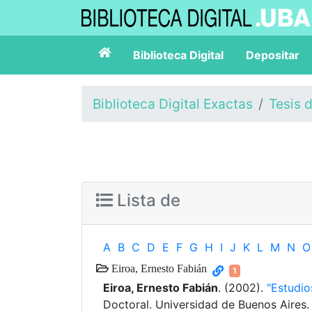
Biblioteca Digital
Depositar
Biblioteca Digital Exactas
Tesis 
Lista de
A
B
C
D
E
F
G
H
I
J
K
L
M
N
O
Eiroa, Ernesto Fabián
1
Eiroa, Ernesto Fabián
. (2002).
"Estudio
Doctoral. Universidad de Buenos Aires.