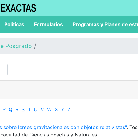
Políticas
Formularios
Programas y Planes de est
de Posgrado
P
Q
R
S
T
U
V
W
X
Y
Z
s sobre lentes gravitacionales con objetos relativistas"
. Tes
 Facultad de Ciencias Exactas y Naturales.