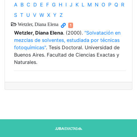
A
B
C
D
E
F
G
H
I
J
K
L
M
N
O
P
Q
R
S
T
U
V
W
X
Y
Z
Wetzler, Diana Elena
1
Wetzler, Diana Elena
. (2000).
"Solvatación en
mezclas de solventes, estudiada por técnicas
fotoquímicas"
. Tesis Doctoral. Universidad de
Buenos Aires. Facultad de Ciencias Exactas y
Naturales.